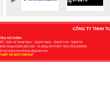
CÔNG TY TNHH T
TRỤ SỞ CHÍNH
ĐC: Giáo xứ Song Ngọc - Quỳnh Ngọc - Quỳnh Lưu - Nghệ An
Điện thoại 02383.865.630 - Di động 0979-937 -061/ 0912166061
Email duhochienthang.@gmail.com
THIẾT KẾ BỞI ITGROUP