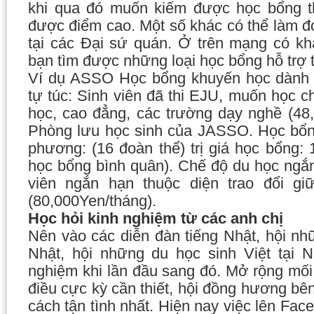
khi qua đó muốn kiếm được học bổng th
được điểm cao. Một số khác có thể làm đ
tại các Đại sứ quán. Ở trên mạng có kh
bạn tìm được những loại học bổng hỗ trợ 
Ví dụ ASSO Học bổng khuyến học dành c
tự túc: Sinh viên đã thi EJU, muốn học c
học, cao đẳng, các trường dạy nghề (48,
Phòng lưu học sinh của JASSO. Học bổn
phương: (16 đoàn thể) trị giá học bổng:
học bổng bình quân). Chế độ du học ngắn
viên ngắn hạn thuộc diện trao đổi gi
(80,000Yen/tháng).
Học hỏi kinh nghiệm từ các anh chị
Nên vào các diễn đàn tiếng Nhật, hội nh
Nhật, hội những du học sinh Việt tại 
nghiệm khi lần đầu sang đó. Mở rộng mối
điều cực kỳ cần thiết, hội đồng hương bê
cách tận tình nhất. Hiện nay việc lên Fac