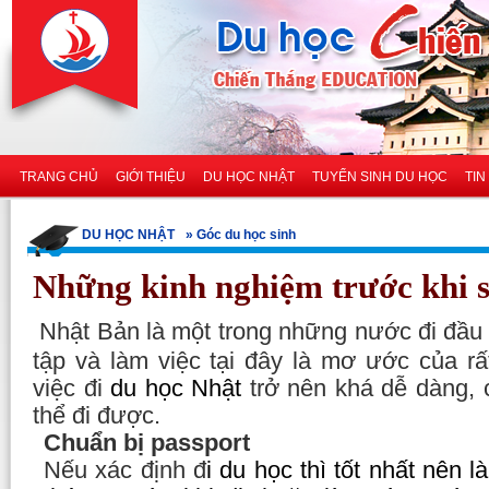
TRANG CHỦ
GIỚI THIỆU
DU HỌC NHẬT
TUYỂN SINH DU HỌC
TIN
DU HỌC NHẬT
» Góc du học sinh
Những kinh nghiệm trước khi 
Nhật Bản là một trong những nước đi đầu
tập và làm việc tại đây là mơ ước của rấ
việc đi
du học Nhật
trở nên khá dễ dàng, c
thể đi được.
Chuẩn bị passport
Nếu xác định đ
i
du học
thì tốt nhất nên 