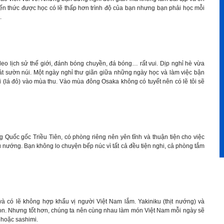
iến thức được học có lẽ thấp hơn trình độ của bạn nhưng bạn phải học mỗi
.
deo lịch sử thế giới, đánh bóng chuyền, đá bóng… rất vui. Dịp nghỉ hè vừa
sát sườn núi. Một ngày nghỉ thư giãn giữa những ngày học và làm việc bận
ji (lá đỏ) vào mùa thu. Vào mùa đông Osaka không có tuyết nên có lẽ tôi sẽ
Nguyễn Văn Duy
g Quốc gốc Triều Tiên, có phòng riêng nên yên tĩnh và thuận tiện cho việc
nướng. Bạn không lo chuyện bếp núc vì tất cả đều tiện nghi, cả phòng tắm
à có lẽ không hợp khẩu vị người Việt Nam lắm. Yakiniku (thịt nướng) và
ngon. Nhưng tốt hơn, chúng ta nên cùng nhau làm món Việt Nam mỗi ngày sẽ
 hoặc sashimi.