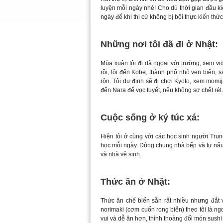
luyện mỗi ngày nhé! Cho dù thời gian đầu k
ngày để khi thi cử không bị bội thực kiến thức
Những nơi tôi đã đi ở Nhật:
Mùa xuân tôi đi dã ngoại với trường, xem vi
rồi, tôi đến Kobe, thành phố nhỏ ven biển, 
rộn. Tôi dự định sẽ đi chơi Kyoto, xem momi
đến Nara để vọc tuyết, nếu không sợ chết rét.
Cuộc sống ở ký túc xá:
Hiện tôi ở cùng với các học sinh người Trun
học mỗi ngày. Dùng chung nhà bếp và tự nấu 
và nhà vệ sinh.
Thức ăn ở Nhật:
Thức ăn chế biến sẵn rất nhiều nhưng đắt v
norimaki (cơm cuốn rong biển) theo tôi là 
vui và dễ ăn hơn, thỉnh thoảng đổi món sushi