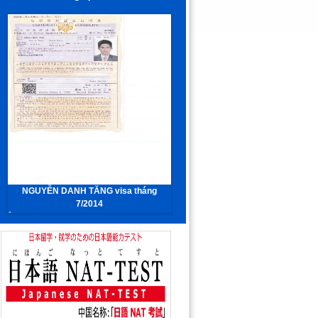
NGUYỄN DANH TĂNG visa tháng
Trường Văn Tú
7/2014
1
2
3
4
5
6
7
8
9
10