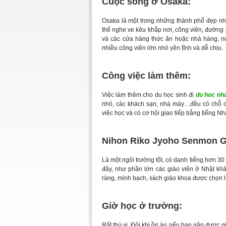
Cuộc sống ở Osaka:
Osaka là một trong những thành phố đẹp nh
thể nghe ve kêu khắp nơi, công viên, đường
và các cửa hàng thức ăn hoặc nhà hàng, nơi
nhiều công viên lớn nhỏ yên tĩnh và dễ chịu.
Công việc làm thêm:
Việc làm thêm cho du học sinh đi
du hoc nh
nhỏ, các khách sạn, nhà máy…đều có chỗ c
việc học và có cơ hội giao tiếp bằng tiếng Nh
Nihon Riko Jyoho Senmon G
Là một ngôi trường tốt, có danh tiếng hơn 30
đây, như phần lớn các giáo viên ở Nhật khá
ràng, minh bạch, sách giáo khoa được chọn l
Giờ học ở trường:
Rất thú vị. Đôi khi ồn ào nếu bạn gặp được 