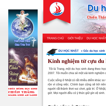
TRANG CHỦ
GIỚI THIỆU
DU HỌC NHẬ
DU HỌC NHẬT
» Góc du học sinh
Kinh nghiệm từ cựu du 
Tôi là Trang, một du học sinh đang theo họ
2007. Tôi muốn chia sẻ một vài kinh nghiệm 
Cuộc sống ở Nhật có rất nhiều điểm khác so 
rộn vì công việc. Chính bạn cũng sẽ trở nê
người rất thảnh thơi vui chơi, giải trí. Ở Nhậ
giờ. Mọi người đều có ý thức giữ gìn vệ sinh