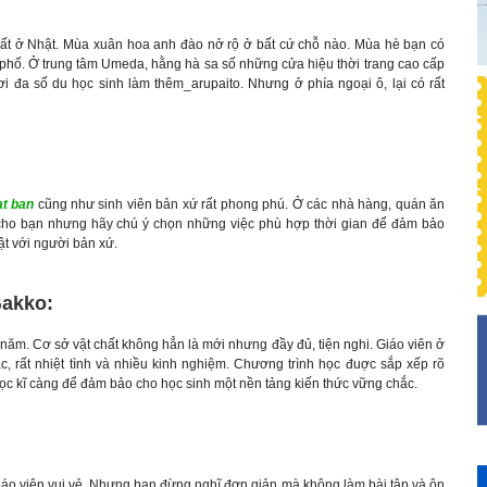
ất ở Nhật. Mùa xuân hoa anh đào nở rộ ở bất cứ chỗ nào. Mùa hè bạn có
 phố. Ở trung tâm Umeda, hằng hà sa số những cửa hiệu thời trang cao cấp
 đa số du học sinh làm thêm_arupaito. Nhưng ở phía ngoại ô, lại có rất
at ban
cũng như sinh viên bản xứ rất phong phú. Ở các nhà hàng, quán ăn
ho bạn nhưng hãy chú ý chọn những việc phù hợp thời gian để đảm bảo
ật với người bản xứ.
akko:
 năm. Cơ sở vật chất không hẳn là mới nhưng đầy đủ, tiện nghi. Giáo viên ở
c, rất nhiệt tình và nhiều kinh nghiệm. Chương trình học đuợc sắp xếp rõ
ọc kĩ càng để đảm bảo cho học sinh một nền tảng kiến thức vững chắc.
giáo viên vui vẻ. Nhưng bạn đừng nghĩ đơn giản mà không làm bài tập và ôn