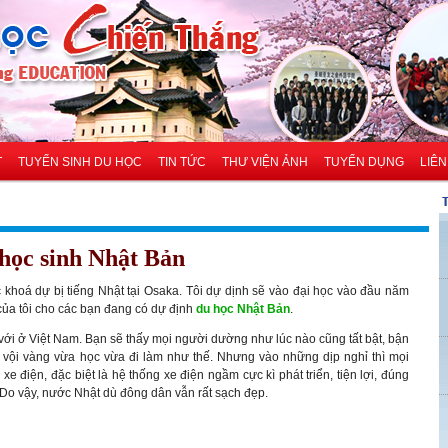
T
TUYỂN SINH DU HỌC
TIN TỨC
THƯ VIỆN ẢNH
TUYỂN DỤNG
LIÊN
học sinh Nhật Bản
c khoá dự bị tiếng Nhật tại Osaka. Tôi dự dịnh sẽ vào đại học vào đầu năm
của tôi cho các bạn đang có dự định
du học Nhật Bản
.
với ở Việt Nam. Bạn sẽ thấy mọi người dường như lúc nào cũng tất bật, bận
n vội vàng vừa học vừa đi làm như thế. Nhưng vào những dịp nghỉ thì mọi
t, xe điện, đặc biệt là hệ thống xe điện ngầm cực kì phát triển, tiện lợi, đúng
. Do vậy, nước Nhật dù đông dân vẫn rất sạch đẹp.